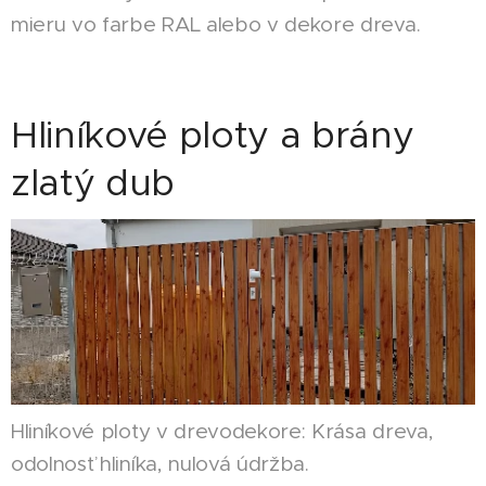
mieru vo farbe RAL alebo v dekore dreva.
Hliníkové ploty a brány
zlatý dub
Hliníkové ploty v drevodekore: Krása dreva,
odolnosť hliníka, nulová údržba.