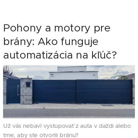
Pohony a motory pre
brány: Ako funguje
automatizácia na kľúč?
Už vás nebaví vystupovať z auta v daždi alebo
tme, aby ste otvorili bránu?