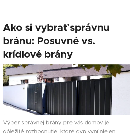
Ako si vybrať správnu
bránu: Posuvné vs.
krídlové brány
Výber správnej brány pre váš domov je
dôležité rozhodnutie, ktoré ovplyvní nielen