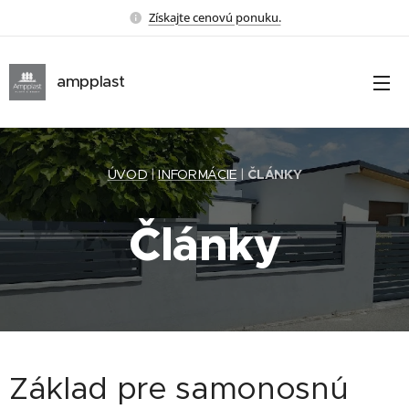
Získajte cenovú ponuku.
ampplast
ÚVOD
|
INFORMÁCIE
|
ČLÁNKY
Články
Základ pre samonosnú