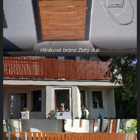
Hliníková brána Zlatý dub