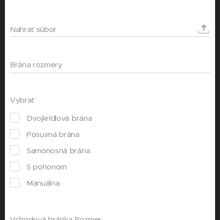
Nahrať súbor
Brána rozmery
Vybrať
Dvojkrídlová brána
Posuvná brána
Samonosná brána
S pohonom
Manuálna
Vchodová bránka Rozmer