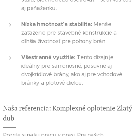
aj peňaženku.
Nízka hmotnosť a stabilita:
Menšie
zaťaženie pre stavebné konštrukcie a
dlhšia životnosť pre pohony brán.
Všestranné využitie:
Tento dizajn je
ideálny pre samonosné, posuvné aj
dvojkrídlové brány, ako aj pre vchodové
bránky a plotové dielce.
Naša referencia: Komplexné oplotenie Zlatý
dub
Pozrite si našu prácu v praxi. Pre našich