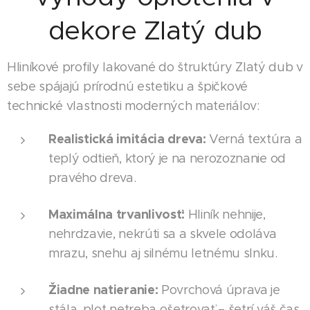
dekore Zlatý dub
Hliníkové profily lakované do štruktúry Zlatý dub v
sebe spájajú prírodnú estetiku a špičkové
technické vlastnosti moderných materiálov:
Realistická imitácia dreva:
Verná textúra a
teplý odtieň, ktorý je na nerozoznanie od
pravého dreva.
Maximálna trvanlivosť:
Hliník nehnije,
nehrdzavie, nekrúti sa a skvele odoláva
mrazu, snehu aj silnému letnému slnku.
Žiadne natieranie:
Povrchová úprava je
stála, plot netreba ošetrovať – šetrí váš čas