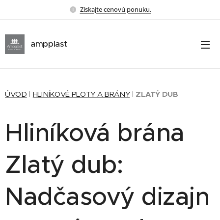
Získajte cenovú ponuku.
ampplast
ÚVOD
|
HLINÍKOVÉ PLOTY A BRÁNY
|
ZLATÝ DUB
Hliníková brána
Zlatý dub:
Nadčasový dizajn