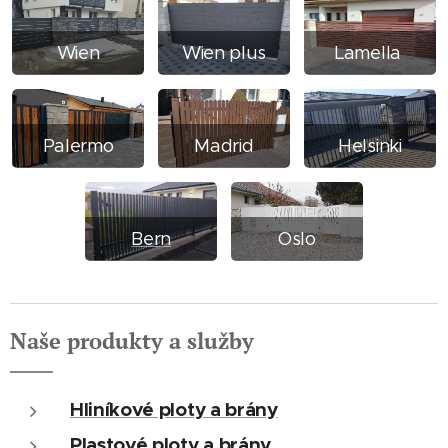
Wien
Wien plus
Lamella
Palermo
Madrid
Helsinki
Bern
Oslo
Naše produkty a služby
Hliníkové ploty a brány
Plastové ploty a brány