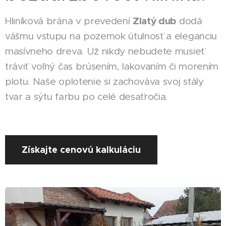
Zlatý dub
Hliníková brána v prevedení
dodá
vášmu vstupu na pozemok útulnosť a eleganciu
masívneho dreva. Už nikdy nebudete musieť
tráviť voľný čas brúsením, lakovaním či morením
plotu. Naše oplotenie si zachováva svoj stály
tvar a sýtu farbu po celé desaťročia.
Získajte cenovú kalkuláciu