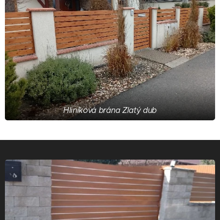
Hliníková brána Zlatý dub