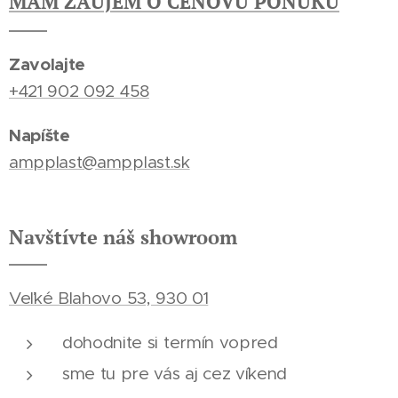
MÁM ZÁUJEM O CENOVÚ PONUKU
Zavolajte
+421 902 092 458
Napíšte
ampplast@ampplast.sk
Navštívte náš showroom
Veľké Blahovo 53, 930 01
dohodnite si termín vopred
sme tu pre vás aj cez víkend