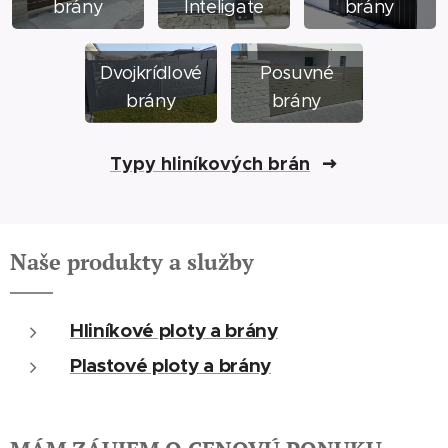
brány
Inteligate
brány
Dvojkrídlové
Posuvné
brány
brány
Typy hliníkových brán
Naše produkty a služby
Hliníkové ploty a brány
Plastové ploty a brány