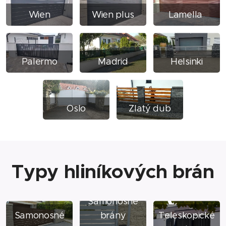
Wien
Wien plus
Lamella
Palermo
Madrid
Helsinki
Oslo
Zlatý dub
Typy hliníkových brán
Samonosné
Samonosné
brány
Teleskopické