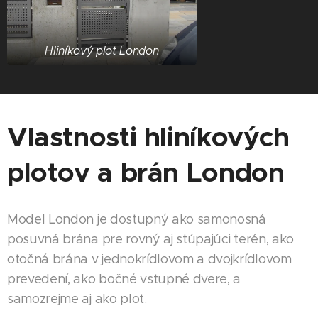
Hliníkový plot London
Vlastnosti hliníkových
plotov a brán London
Model London je dostupný ako samonosná
posuvná brána pre rovný aj stúpajúci terén, ako
otočná brána v jednokrídlovom a dvojkrídlovom
prevedení, ako bočné vstupné dvere, a
samozrejme aj ako plot.