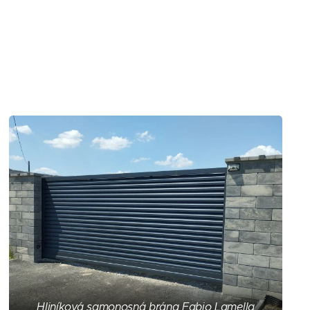
Hliníková samonosná brána Fabio Lamella