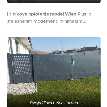
Hliníkové oplotenie model Wien Plus
je
stelesnením moderného minimalizmu.
Dvojkrídlová brána London