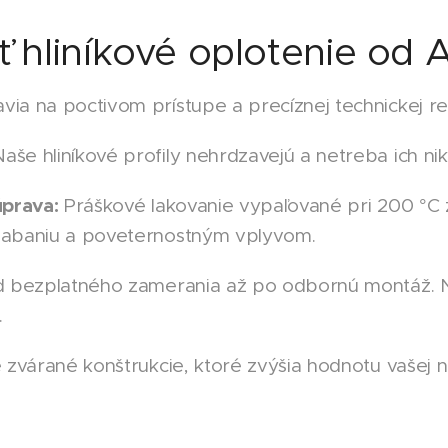
ť hliníkové oplotenie od 
a poctivom prístupe a precíznej technickej real
aše hliníkové profily nehrdzavejú a netreba ich nik
úprava:
Práškové lakovanie vypaľované pri 200 °C
aniu a poveternostným vplyvom.
 bezplatného zamerania až po odbornú montáž. Na
.
 zvárané konštrukcie, ktoré zvýšia hodnotu vašej 