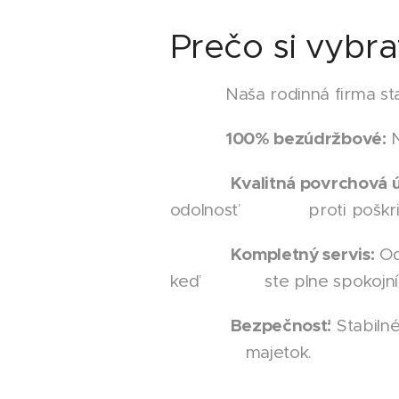
Prečo si vybra
Naša rodinná firma stavia n
100% bezúdržbové:
N
Kvalitná povrchová 
odolnosť proti poškriab
Kompletný servis:
Od
keď ste plne spokojní
Bezpečnosť:
Stabilné
majetok.