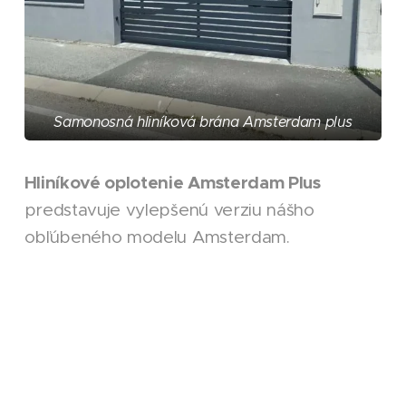
Samonosná hliníková brána Amsterdam plus
Hliníkové oplotenie Amsterdam Plus
predstavuje vylepšenú verziu nášho
obľúbeného modelu Amsterdam.