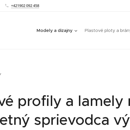
+421902 092 458
Modely a dizajny
Plastové ploty a brán
Y
vé profily a lamely 
etný sprievodca v