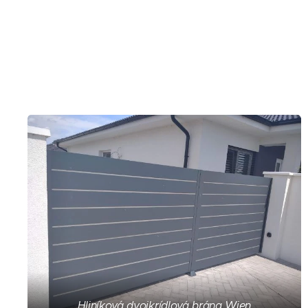
Hliníková dvojkrídlová brána Wien