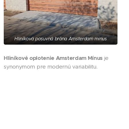
Hliníková posuvná brána Amsterdam minus
Hliníkové oplotenie Amsterdam Mínus
je
synonymom pre modernú variabilitu.