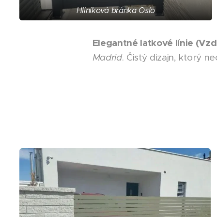
Hliníková bránka Oslo
Elegantné latkové línie (Vzd
Madrid
. Čistý dizajn, ktorý