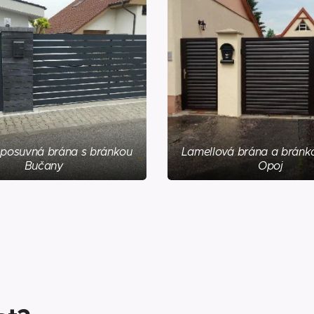
 posuvná brána s bránkou
Lamellová brána a bránk
Bučany
Opoj