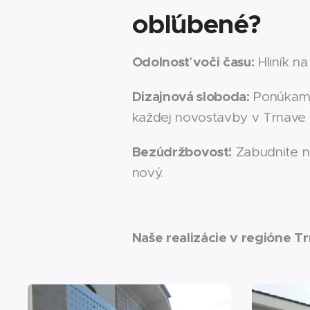
obľúbené?
Odolnosť voči času:
Hliník na
Dizajnová sloboda:
Ponúkame 
každej novostavby v Trnave a
Bezúdržbovosť:
Zabudnite na
nový.
Naše realizácie v regióne T