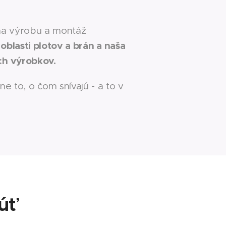
 na výrobu a montáž
oblasti plotov a brán a naša
ch výrobkov.
e to, o čom snívajú - a to v
úť