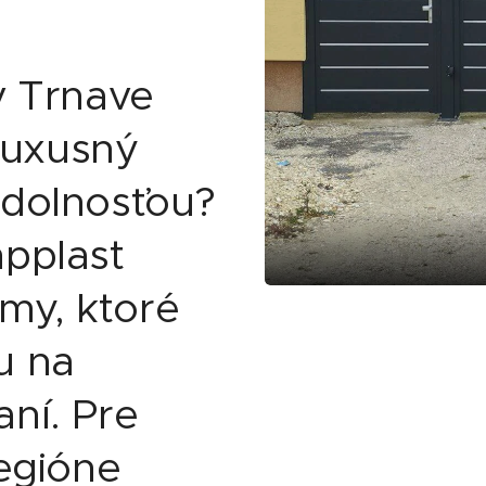
v Trnave
 luxusný
odolnosťou?
pplast
my, ktoré
u na
ní. Pre
regióne