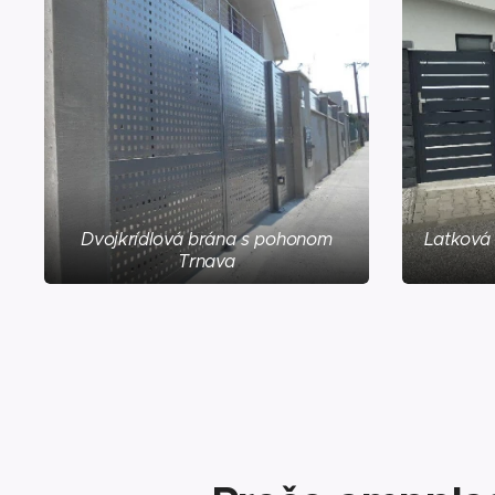
Dvojkrídlová brána s pohonom
Latková
Trnava