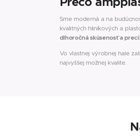
Prečo amppla
Sme moderná a na budúcnosť 
kvalitných hliníkových a plas
dlhoročná skúsenosť a precí
Vo vlastnej výrobnej hale zab
najvyššej možnej kvalite.
N